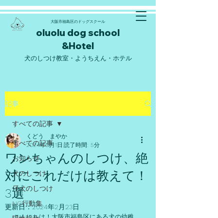
大阪市福島区のドッグスクール
oluolu d
og school
&Hote
l
​犬のしつけ教室・ようちえん・ホテル
記事
すべての記事
くどう まやか
すべての記事
2024年2月1日
読了時間: 5分
ワンちゃんのしつけ、絶
お知らせ
対にこれだけは教えて！
犬のしつけ
仔犬のしつけ
3選
NG行動集
更新日：
2024年2月23日
こんにちは！大阪市福島区にある犬の幼稚