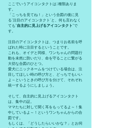
ここでいうアイコンタクトは2種類ありま
す。
「こっちを見てね！」という合図の後に見
る”注目のアイコンタクト”と、何も言わなく
ても
”自主的に見上げるアイコンタクト”
で
す。
注目のアイコンタクトは、つまりお名前を呼
ばれた時に注目するということです。
これも、オイデと同様、ワンちゃんの問題行
動を未然に防いだり、命を守ることに繋がる
大切な合図のひとつ。
愛犬にニックネームをつけている場合は、注
目してほしい時の呼び方と、どっちでもいい
よ～というときの呼び方を分けて、それぞれ
統一するようにしましょう。
そして、自主的に見上げるアイコンタクト
は、集中の証。
ママたちに対して聞く耳をもってるよ～！集
中しているよ～！というワンちゃんからの合
図です。
もしくは、「どうしたらいいかな？」とお伺