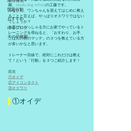
陽性強化
園、oluolu dog schoolの工藤です。
問題行動
みなさん、ワンちゃんを迎えてはじめに教え
ることと言えば、やっぱりオスワリではない
おすすめ
でしょうか？
当店にいらっしゃる方にお家でやっているト
ゆるブログ
レーニングを尋ねると、「おすわり、お手、
犬の幼稚園
ごはんの前のマッテ」の３つを教えている方
が多いかなと思います。
トレーナー目線で、絶対にこれだけは教え
て！という「行動」を３つご紹介します！
目次
①オイデ
②アイコンタクト
③オスワリ
 ①オイデ