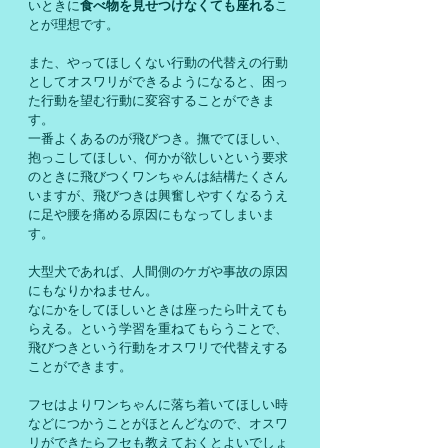
いときに
食べ物を見せつけなくても座れる
こ
とが理想です。
また、やってほしくない行動の代替えの行動
としてオスワリができるようになると、困っ
た行動を望む行動に変容することができま
す。
一番よくあるのが飛びつき。撫でてほしい、
抱っこしてほしい、何かが欲しいという要求
のときに飛びつくワンちゃんは結構たくさん
いますが、飛びつきは興奮しやすくなるうえ
に足や腰を痛める原因にもなってしまいま
す。
大型犬であれば、人間側のケガや事故の原因
にもなりかねません。
なにかをしてほしいときは座ったら叶えても
らえる。という学習を重ねてもらうことで、
飛びつきという行動をオスワリで代替えする
ことができます。
フセはよりワンちゃんに落ち着いてほしい時
などにつかうことがほとんどなので、オスワ
リができたらフセも教えておくとよいでしょ