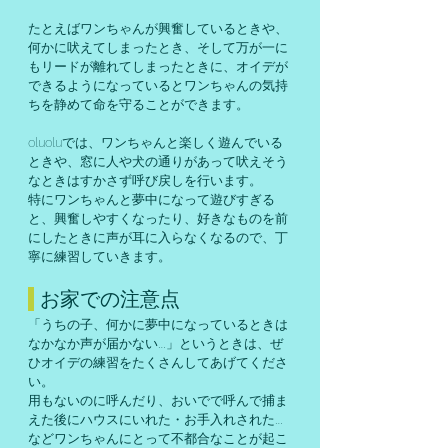
たとえばワンちゃんが興奮しているときや、
何かに吠えてしまったとき、そして万が一に
もリードが離れてしまったときに、オイデが
できるようになっているとワンちゃんの気持
ちを静めて命を守ることができます。
oluoluでは、ワンちゃんと楽しく遊んでいる
ときや、窓に人や犬の通りがあって吠えそう
なときはすかさず呼び戻しを行います。
特にワンちゃんと夢中になって遊びすぎる
と、興奮しやすくなったり、好きなものを前
にしたときに声が耳に入らなくなるので、丁
寧に練習していきます。
お家での注意点
「うちの子、何かに夢中になっているときは
なかなか声が届かない…」というときは、ぜ
ひオイデの練習をたくさんしてあげてくださ
い。
用もないのに呼んだり、おいでで呼んで捕ま
えた後にハウスにいれた・お手入れされた…
などワンちゃんにとって不都合なことが起こ