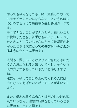
やってもやらなくても一緒、頑張ってやって
もモチベーションにならない、というのはし
つけをするうえで悪循環を生む要因の一つで
す。
中々できないことができたとき、難しいこと
に挑戦したとき、苦手なものにチャレンジし
たときなど、ワンちゃんにとって難易度があ
がったときは
犬にとっての喜びレベルがあが
るように
たくさん褒めます。
人間も、難しいことがクリアできたときにた
くさん褒められると嬉しいですし、そういう
人の方がつきあっていきたいと感じますよ
ね。
逆にそうやって自分を認めてくれる人には、
力になってあげたいと感じることが多いでし
ょう。
また、嫌われるうんぬんとは別のしつけの観
点でいうなら、理想の行動をとっているとき
に褒めることも大切です。