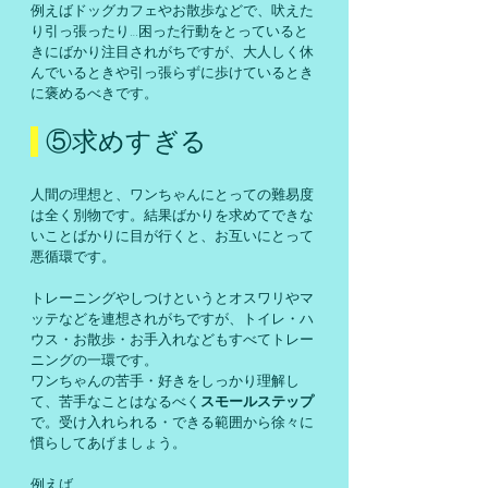
例えばドッグカフェやお散歩などで、吠えた
り引っ張ったり…困った行動をとっていると
きにばかり注目されがちですが、大人しく休
んでいるときや引っ張らずに歩けているとき
に褒めるべきです。
 ⑤求めすぎる
人間の理想と、ワンちゃんにとっての難易度
は全く別物です。結果ばかりを求めてできな
いことばかりに目が行くと、お互いにとって
悪循環です。
トレーニングやしつけというとオスワリやマ
ッテなどを連想されがちですが、トイレ・ハ
ウス・お散歩・お手入れなどもすべてトレー
ニングの一環です。
ワンちゃんの苦手・好きをしっかり理解し
て、苦手なことはなるべく
スモールステップ
で。受け入れられる・できる範囲から徐々に
慣らしてあげましょう。
例えば、