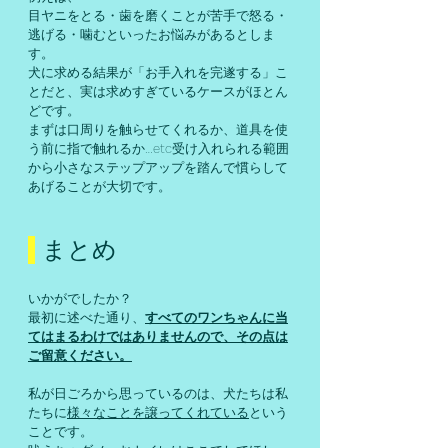
目ヤニをとる・歯を磨くことが苦手で怒る・
逃げる・噛むといったお悩みがあるとしま
す。
犬に求める結果が「お手入れを完遂する」こ
とだと、実は求めすぎているケースがほとん
どです。
まずは口周りを触らせてくれるか、道具を使
う前に指で触れるか…etc受け入れられる範囲
から小さなステップアップを踏んで慣らして
あげることが大切です。
 まとめ
いかがでしたか？
最初に述べた通り、
すべてのワンちゃんに当
てはまるわけではありませんので、その点は
ご留意ください。
私が日ごろから思っているのは、犬たちは私
たちに
様々なことを譲ってくれている
という
ことです。