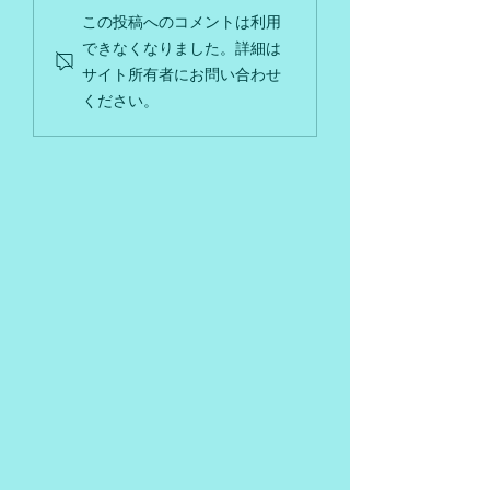
長期預かり（合宿）の
ハズバンダリーと
この投稿へのコメントは利用
メリットとデメリット
犬の心を守るトレ
できなくなりました。詳細は
ング
サイト所有者にお問い合わせ
ください。