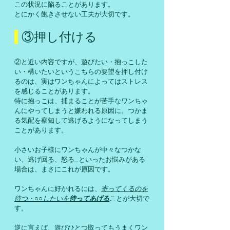
この状況に陥ることがあります。
とにかく飽きさせない工夫が大切です。
 ③押し付ける
②と近い内容ですが、遊びたい・抱っこした
い・構いたいというこちらの要望を押し付け
るのは、実はワンちゃんによってはストレス
を感じることがあります。
特に抱っこは、捕まることが苦手なワンちゃ
んにやってしまうと嫌われる原因に。つかま
る気配を察知して逃げるようになってしまう
ことがあります。
小さいお子様にワンちゃんが中々なつかな
い、逃げ回る、怒る…といったお悩みがある
場合は、まさにこれが原因です。
ワンちゃんに好かれるには、
寄ってくるのを
待つ・○○したいを
待ってあげる
ことが大切で
す。
逆に言えば、遊びひとつ取ってもうまく
ワン