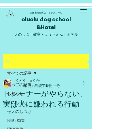
大阪市福島区のドッグスクール
oluolu d
og school
&Hote
l
​犬のしつけ教室・ようちえん・ホテル
記事
すべての記事
くどう まやか
すべての記事
2024年1月13日
読了時間: 6分
トレーナーがやらない、
お知らせ
実は犬に嫌われる行動
犬のしつけ
仔犬のしつけ
NG行動集