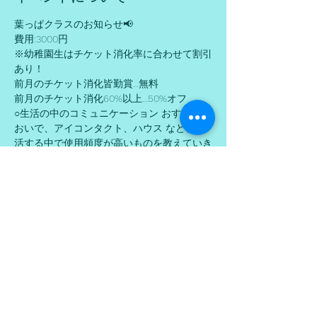
葉っぱクラスのお知らせ📢
費用:3000円
※幼稚園生はチケット消化率に合わせて割引
あり！ 
前月のチケット消化皆勤賞…無料
前月のチケット消化60%以上…50%オフ 
○生活の中のコミュニケーション おすわり、
おいで、アイコンタクト、ハウス など、生
活する中で使用頻度が高いものを教えていき
ます🥰 
さらに表示
このイベントをシェア