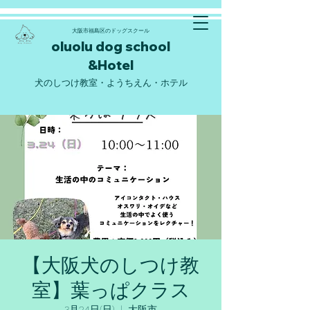
大阪市福島区のドッグスクール
oluolu d
og school
&Hote
l
​犬のしつけ教室・ようちえん・ホテル
【大阪犬のしつけ教
室】葉っぱクラス
3月24日(日)
  |  
大阪市